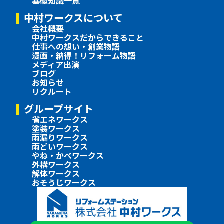
基礎知識一覧
中村ワークスについて
会社概要
中村ワークスだからできること
仕事への想い・創業物語
漫画・納得！リフォーム物語
メディア出演
ブログ
お知らせ
リクルート
グループサイト
省エネワークス
塗装ワークス
雨漏りワークス
雨どいワークス
やね・かべワークス
外構ワークス
解体ワークス
おそうじワークス