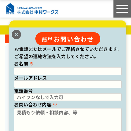
お客様の声
アンケート｜詳細
お問い合わせ
簡単
お電話またはメールでご連絡させていただきます。
東面樋架替（東北）モニエル屋
ご希望の連絡方法を入力してください。
お名前
※
根塗装工事
2023年 12月06日
メールアドレス
岐阜市若杉町 Ｔ様
ありがとうございました。
電話番号
雨の合間をぬってやって頂き終わってほっとしていま
す。
お問い合わせ内容
※
85.3万円
工事金額 約